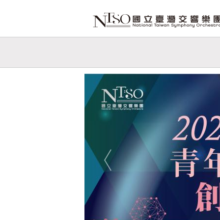
跳到主要內容
網站導覽
網
站
Previous
主
題