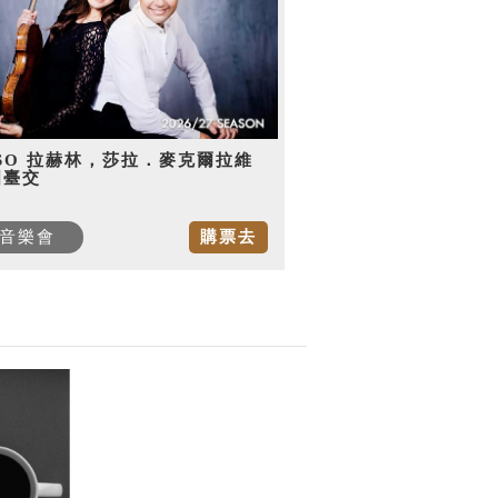
SO 拉赫林，莎拉．麥克爾拉維
國臺交
音樂會
購票去