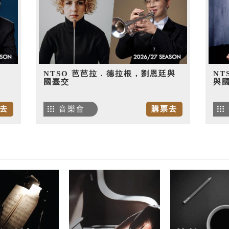
NTSO 芭芭拉．德拉根，劉恩廷與
NT
國臺交
與
去
音樂會
購票去