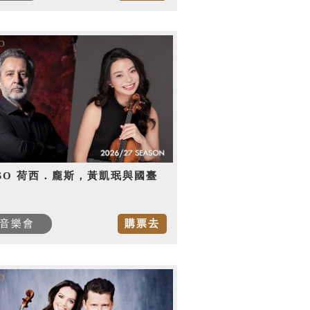
SO 荷西．龐斯，黃凱珉與國臺
音樂會
購票去