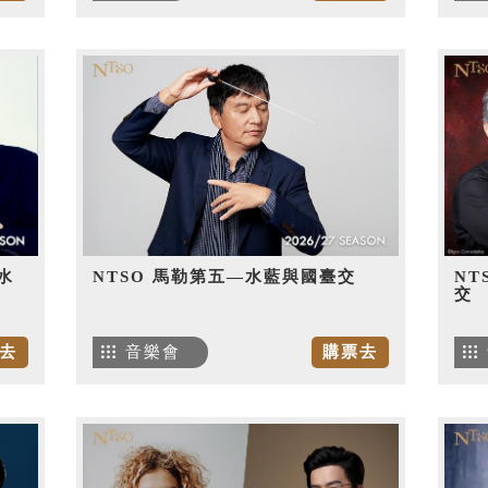
水
NTSO 馬勒第五—水藍與國臺交
NT
交
去
音樂會
購票去