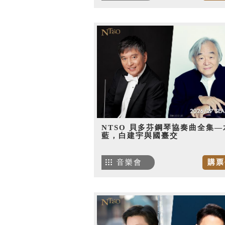
NTSO 貝多芬鋼琴協奏曲全集—
藍，白建宇與國臺交
音樂會
購票