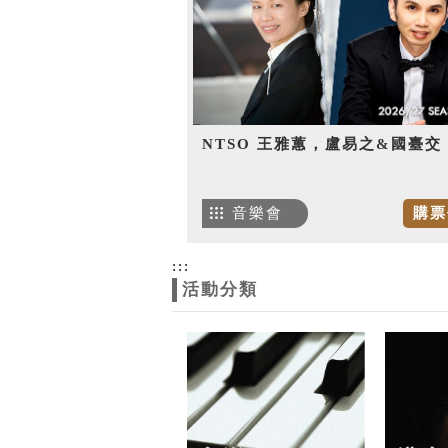
NTSO 王雅蕙，盧易之&國臺交
音樂會
購票
:::
活動分類