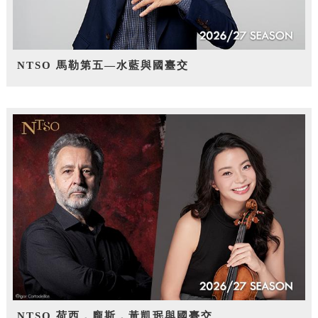
NTSO 馬勒第五—水藍與國臺交
NTSO 荷西．龐斯，黃凱珉與國臺交