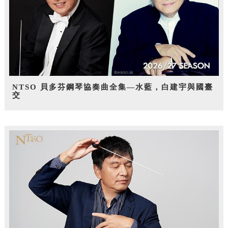
NTSO 貝多芬鋼琴協奏曲全集—水藍，白建宇與國臺
交