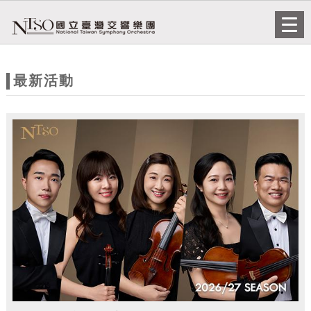
跳到主要內容
網站導覽
Togg
navi
網
站
最新活動
主
題