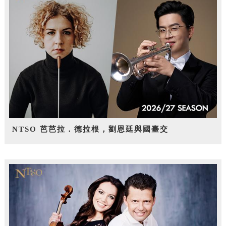
NTSO 芭芭拉．德拉根，劉恩廷與國臺交