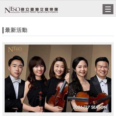
跳到主要內容
網站導覽
Togg
navi
網
站
最新活動
主
題