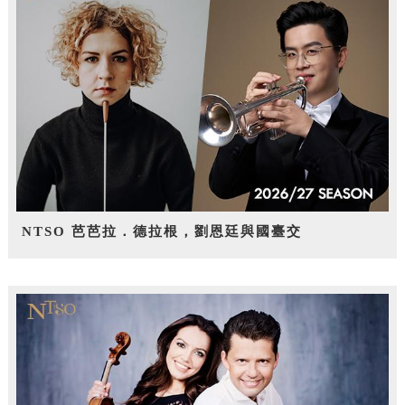
NTSO 芭芭拉．德拉根，劉恩廷與國臺交