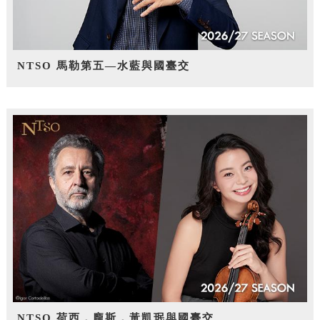
NTSO 馬勒第五—水藍與國臺交
NTSO 荷西．龐斯，黃凱珉與國臺交