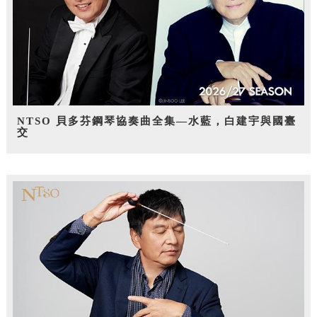
NTSO 貝多芬鋼琴協奏曲全集—水藍，白建宇與國臺
交