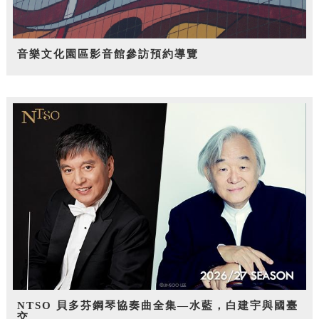
音樂文化園區影音館參訪預約導覽
NTSO 貝多芬鋼琴協奏曲全集—水藍，白建宇與國臺
交