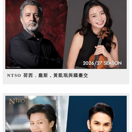
NTSO 荷西．龐斯，黃凱珉與國臺交