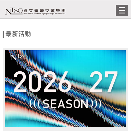
跳到主要內容
網站導覽
Togg
navi
網
站
最新活動
主
題