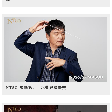
NTSO 馬勒第五—水藍與國臺交