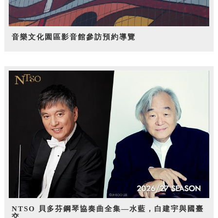
音樂文化園區影音館參訪預約導覽
NTSO 貝多芬鋼琴協奏曲全集—水藍，白建宇與國臺
交