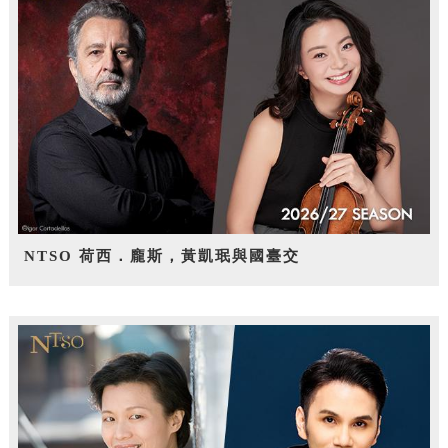
NTSO 荷西．龐斯，黃凱珉與國臺交