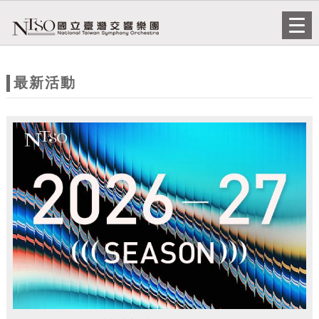
跳到主要內容
網站導覽
Togg
navi
網
站
最新活動
主
題