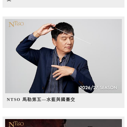
NTSO 馬勒第五—水藍與國臺交