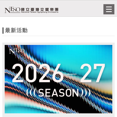
跳到主要內容
網站導覽
Togg
navi
網
站
最新活動
主
題