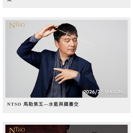
NTSO 馬勒第五—水藍與國臺交