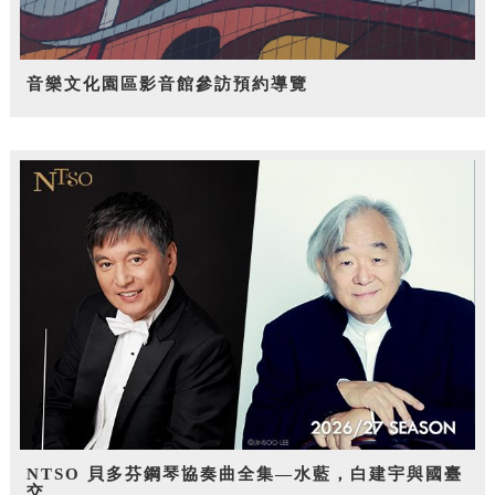
音樂文化園區影音館參訪預約導覽
NTSO 貝多芬鋼琴協奏曲全集—水藍，白建宇與國臺
交