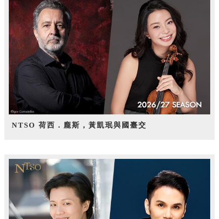
NTSO 荷西．龐斯，黃凱珉與國臺交