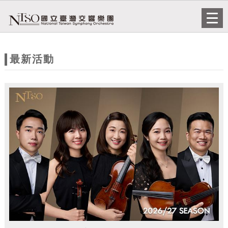
跳到主要內容
網站導覽
Togg
navi
網
站
最新活動
主
題