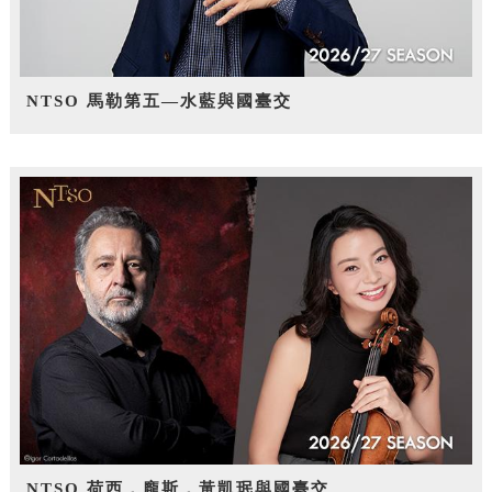
NTSO 馬勒第五—水藍與國臺交
NTSO 荷西．龐斯，黃凱珉與國臺交