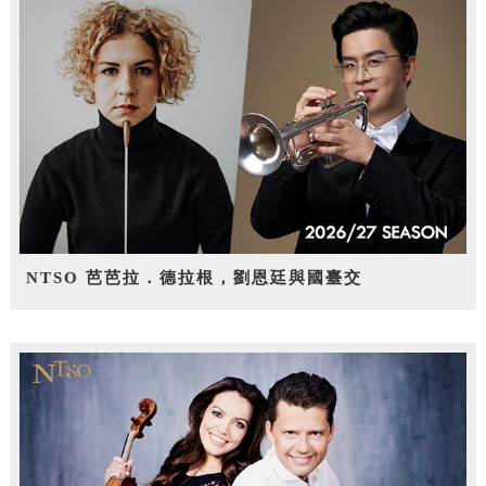
NTSO 芭芭拉．德拉根，劉恩廷與國臺交