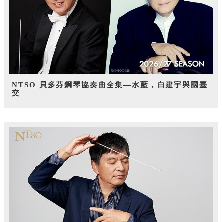
NTSO 貝多芬鋼琴協奏曲全集—水藍，白建宇與國臺
交