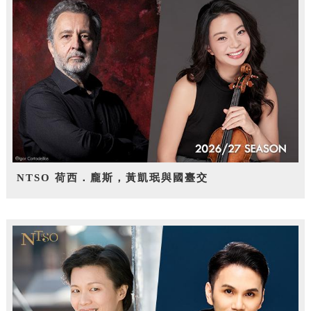
NTSO 荷西．龐斯，黃凱珉與國臺交