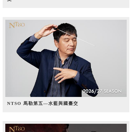
NTSO 馬勒第五—水藍與國臺交