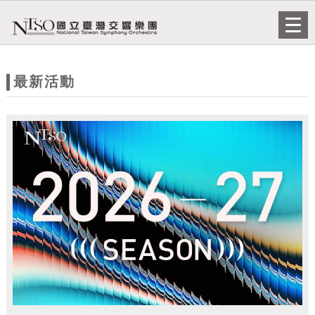
跳到主要內容
網站導覽
Togg
navi
網
站
最新活動
主
題