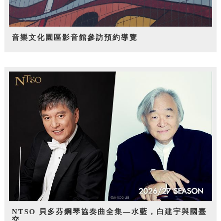
音樂文化園區影音館參訪預約導覽
NTSO 貝多芬鋼琴協奏曲全集—水藍，白建宇與國臺
交