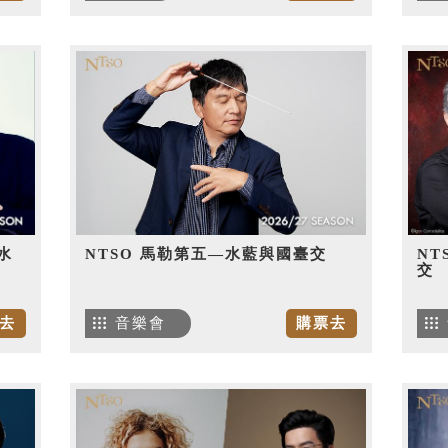
水
NTSO 馬勒第五—水藍與國臺交
NT
交
去
音樂會
購票去