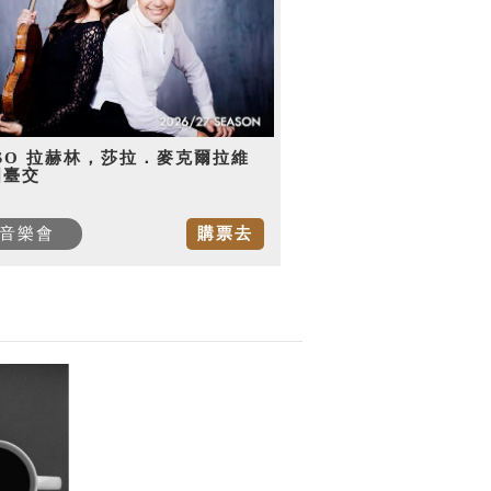
SO 拉赫林，莎拉．麥克爾拉維
國臺交
音樂會
購票去