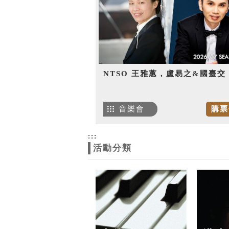
NTSO 王雅蕙，盧易之&國臺交
音樂會
購票
:::
活動分類