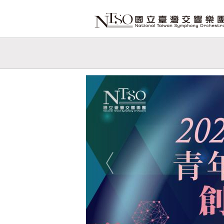
跳到主要內容
網站導覽
網
站
Previous
主
題