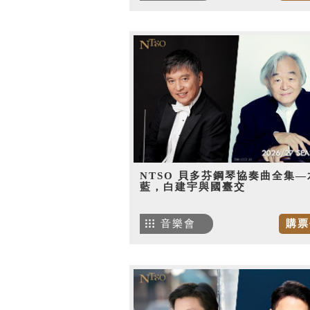
NTSO 貝多芬鋼琴協奏曲全集—
藍，白建宇與國臺交
音樂會
購票