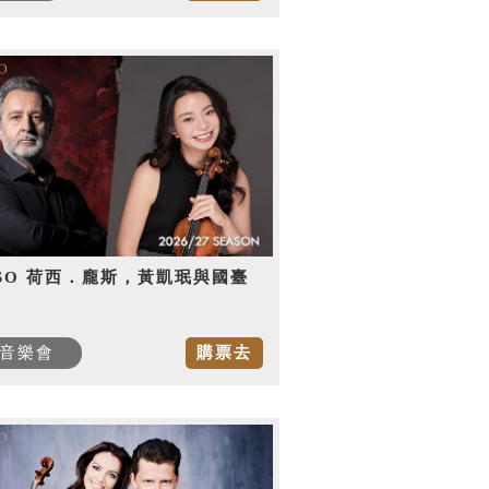
SO 荷西．龐斯，黃凱珉與國臺
音樂會
購票去