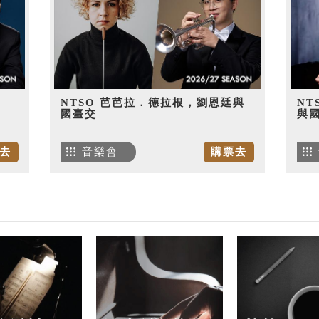
NTSO 芭芭拉．德拉根，劉恩廷與
NT
國臺交
與
去
音樂會
購票去