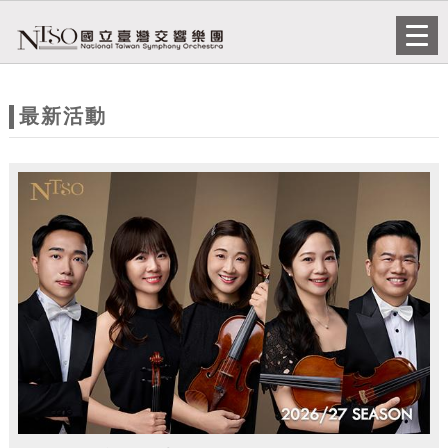
跳到主要內容
網站導覽
Togg
navi
網
站
最新活動
主
題