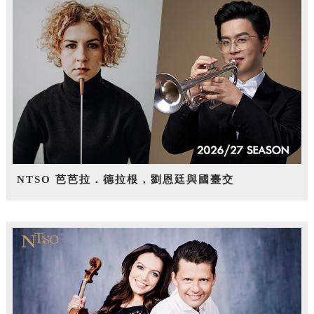
NTSO 芭芭拉．德拉根，劉恩廷與國臺交