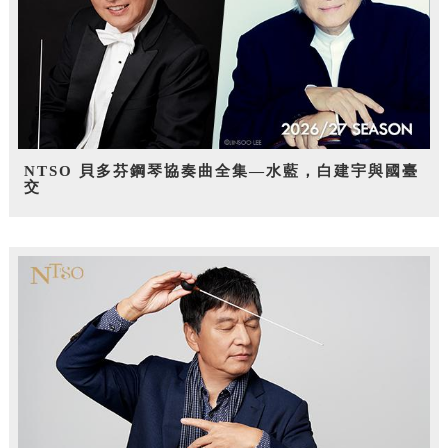
NTSO 貝多芬鋼琴協奏曲全集—水藍，白建宇與國臺
交