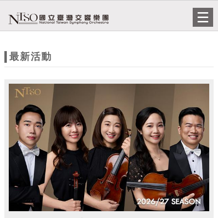
跳到主要內容
網站導覽
Togg
navi
網
站
最新活動
主
題