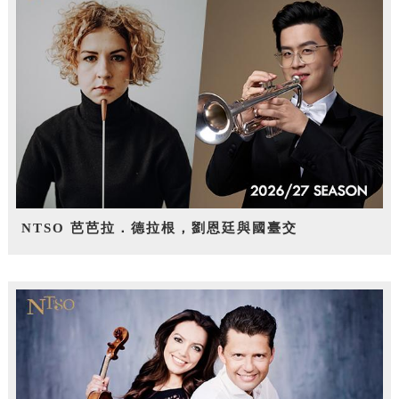
NTSO 芭芭拉．德拉根，劉恩廷與國臺交