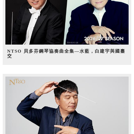
NTSO 貝多芬鋼琴協奏曲全集—水藍，白建宇與國臺
交