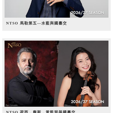
NTSO 馬勒第五—水藍與國臺交
NTSO 荷西．龐斯，黃凱珉與國臺交