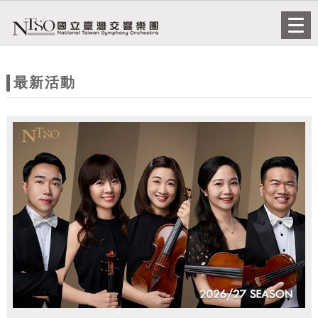
跳到主要內容
網站導覽
Togg
navi
網
站
最新活動
主
題