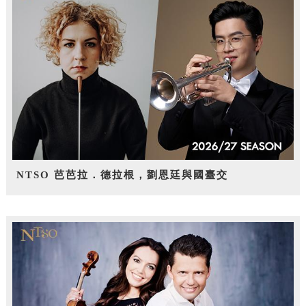
NTSO 芭芭拉．德拉根，劉恩廷與國臺交