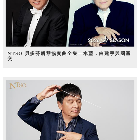
NTSO 貝多芬鋼琴協奏曲全集—水藍，白建宇與國臺
交