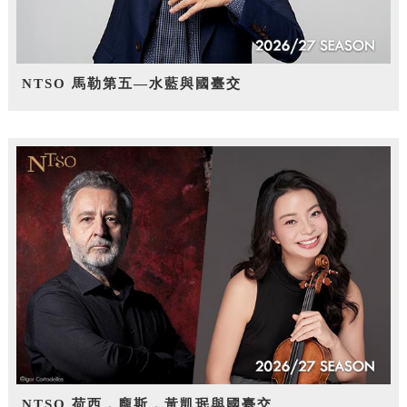
NTSO 馬勒第五—水藍與國臺交
NTSO 荷西．龐斯，黃凱珉與國臺交