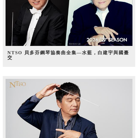
NTSO 貝多芬鋼琴協奏曲全集—水藍，白建宇與國臺
交