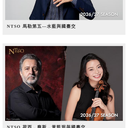
NTSO 馬勒第五—水藍與國臺交
NTSO 荷西．龐斯，黃凱珉與國臺交