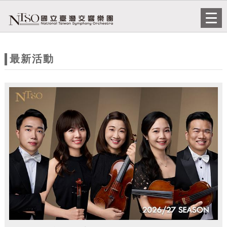
跳到主要內容
網站導覽
Togg
navi
網
站
最新活動
主
題