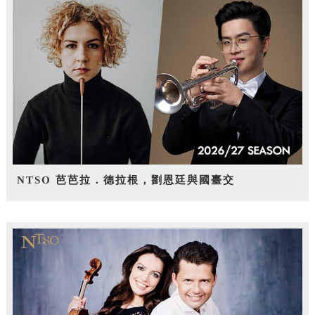
NTSO 芭芭拉．德拉根，劉恩廷與國臺交