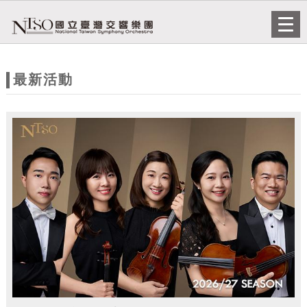
跳到主要內容
網站導覽
Togg
navi
網
站
最新活動
主
題