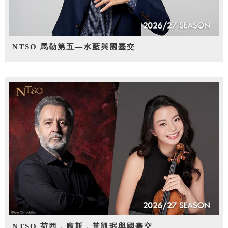
NTSO 馬勒第五—水藍與國臺交
NTSO 荷西．龐斯，黃凱珉與國臺交