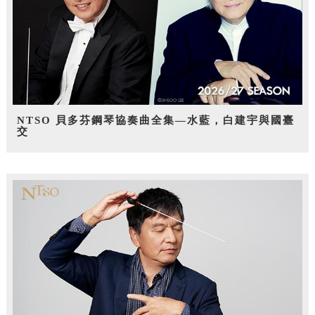
NTSO 貝多芬鋼琴協奏曲全集—水藍，白建宇與國臺
交