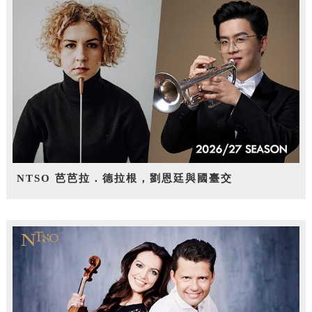
NTSO 芭芭拉．德拉根，劉恩廷與國臺交