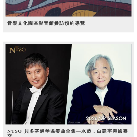
音樂文化園區影音館參訪預約導覽
NTSO 貝多芬鋼琴協奏曲全集—水藍，白建宇與國臺
交