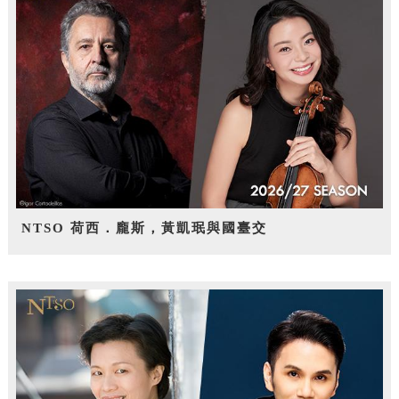
NTSO 荷西．龐斯，黃凱珉與國臺交