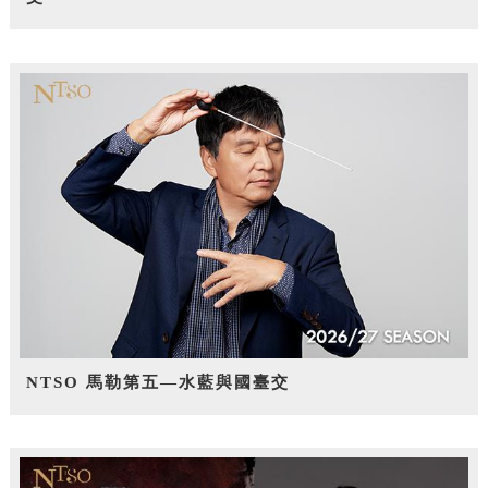
NTSO 馬勒第五—水藍與國臺交