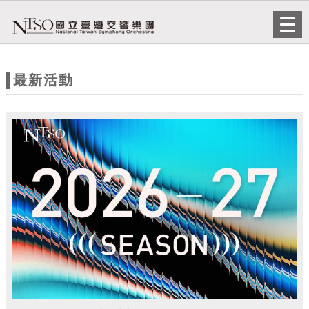
跳到主要內容
網站導覽
Togg
navi
網
站
最新活動
主
題