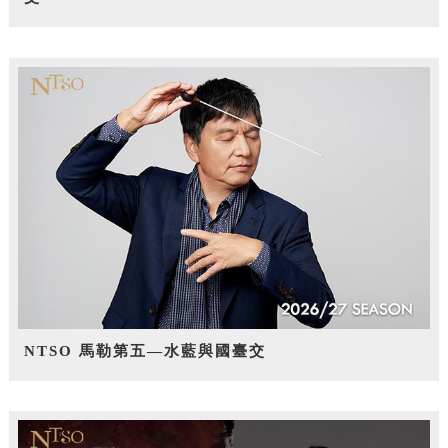
NTSO 馬勒第五—水藍與國臺交