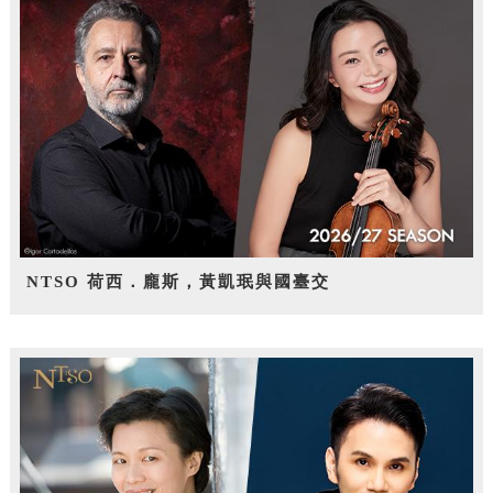
NTSO 荷西．龐斯，黃凱珉與國臺交