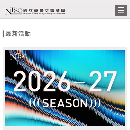
跳到主要內容
網站導覽
Togg
navi
網
站
最新活動
主
題