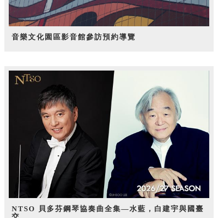
音樂文化園區影音館參訪預約導覽
NTSO 貝多芬鋼琴協奏曲全集—水藍，白建宇與國臺
交