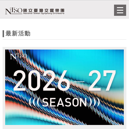
跳到主要內容
網站導覽
Togg
navi
網
站
最新活動
主
題