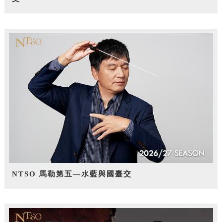
NTSO 馬勒第五—水藍與國臺交