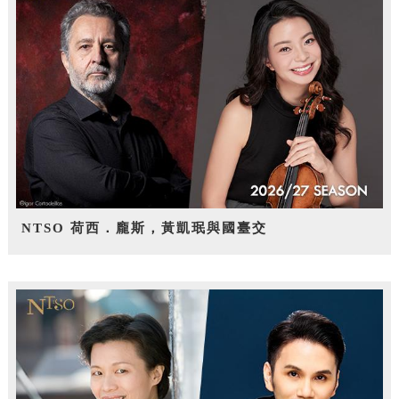
NTSO 荷西．龐斯，黃凱珉與國臺交