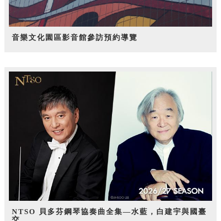
音樂文化園區影音館參訪預約導覽
NTSO 貝多芬鋼琴協奏曲全集—水藍，白建宇與國臺
交