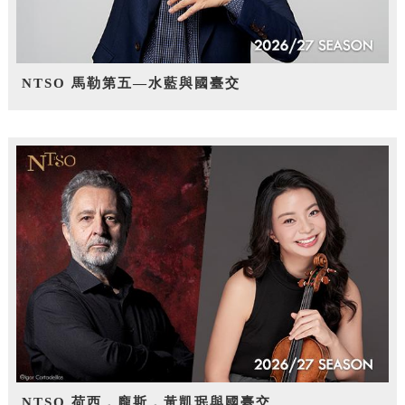
NTSO 馬勒第五—水藍與國臺交
NTSO 荷西．龐斯，黃凱珉與國臺交