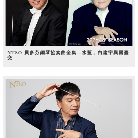
NTSO 貝多芬鋼琴協奏曲全集—水藍，白建宇與國臺
交