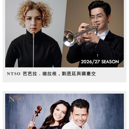
NTSO 芭芭拉．德拉根，劉恩廷與國臺交