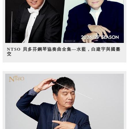
NTSO 貝多芬鋼琴協奏曲全集—水藍，白建宇與國臺
交