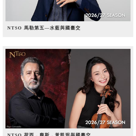
NTSO 馬勒第五—水藍與國臺交
NTSO 荷西．龐斯，黃凱珉與國臺交