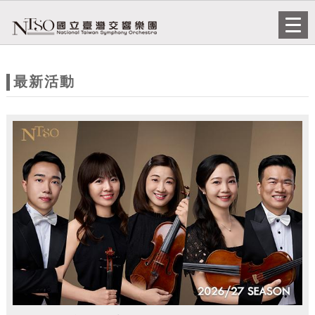
跳到主要內容
網站導覽
Togg
navi
網
站
最新活動
主
題