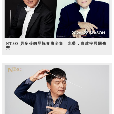
NTSO 貝多芬鋼琴協奏曲全集—水藍，白建宇與國臺
交