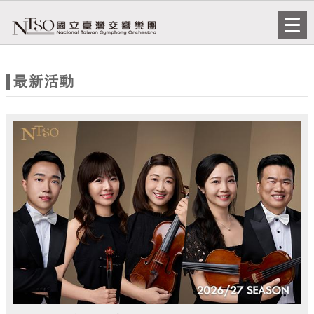
跳到主要內容
網站導覽
Togg
navi
網
站
最新活動
主
題