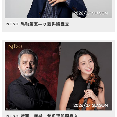
NTSO 馬勒第五—水藍與國臺交
NTSO 荷西．龐斯，黃凱珉與國臺交