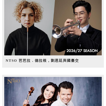
NTSO 芭芭拉．德拉根，劉恩廷與國臺交