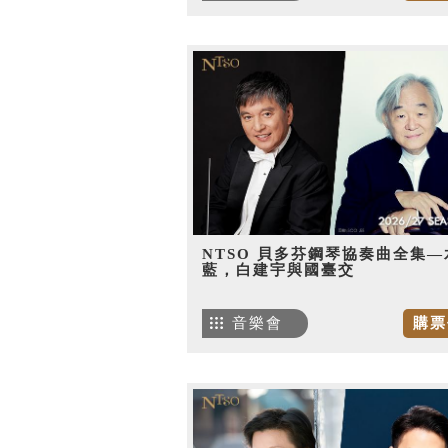
NTSO 貝多芬鋼琴協奏曲全集—
藍，白建宇與國臺交
音樂會
購票