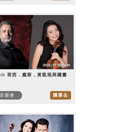
SO 荷西．龐斯，黃凱珉與國臺
音樂會
購票去