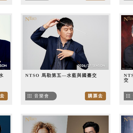
水
NTSO 馬勒第五—水藍與國臺交
NT
交
去
音樂會
購票去