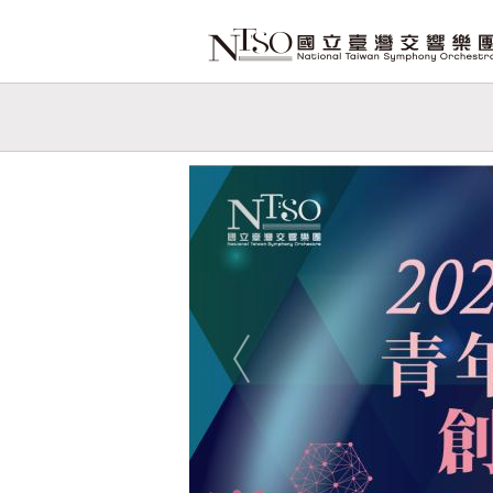
跳到主要內容
網站導覽
網
站
Previous
主
題