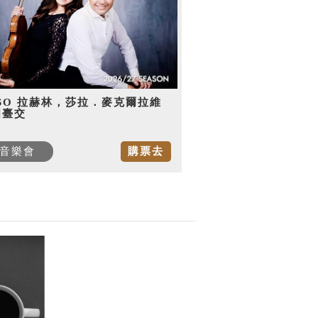
SO 拉赫林，莎拉．麥克爾拉維
國臺交
音樂會
購票去