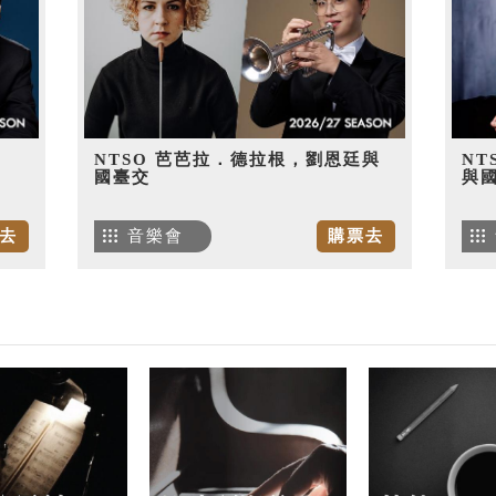
NTSO 芭芭拉．德拉根，劉恩廷與
NT
國臺交
與
去
音樂會
購票去