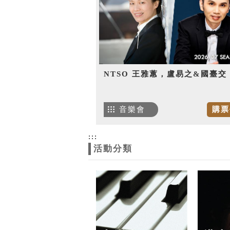
NTSO 王雅蕙，盧易之&國臺交
音樂會
購票
:::
活動分類