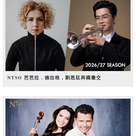
NTSO 芭芭拉．德拉根，劉恩廷與國臺交