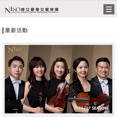
跳到主要內容
網站導覽
Togg
navi
網
站
最新活動
主
題