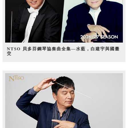
NTSO 貝多芬鋼琴協奏曲全集—水藍，白建宇與國臺
交