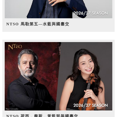
NTSO 馬勒第五—水藍與國臺交
NTSO 荷西．龐斯，黃凱珉與國臺交