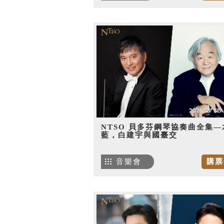
NTSO 貝多芬鋼琴協奏曲全集—
藍，白建宇與國臺交
音樂會
購票