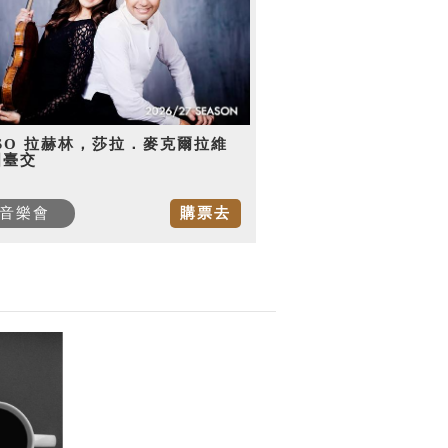
SO 拉赫林，莎拉．麥克爾拉維
國臺交
音樂會
購票去