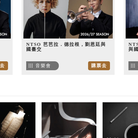
NTSO 芭芭拉．德拉根，劉恩廷與
NT
國臺交
與
去
音樂會
購票去