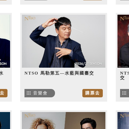
水
NTSO 馬勒第五—水藍與國臺交
NT
交
去
音樂會
購票去