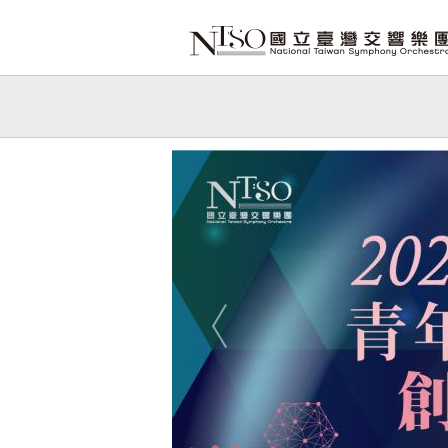
跳到主要內容
網站導覽
網
站
Previous
主
題