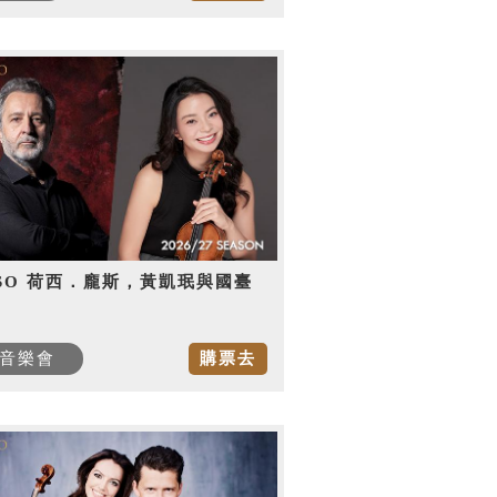
SO 荷西．龐斯，黃凱珉與國臺
音樂會
購票去