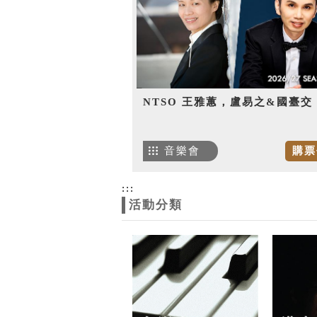
NTSO 王雅蕙，盧易之&國臺交
音樂會
購票
:::
活動分類