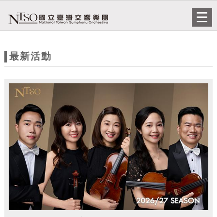
跳到主要內容
網站導覽
Togg
navi
網
站
最新活動
主
題