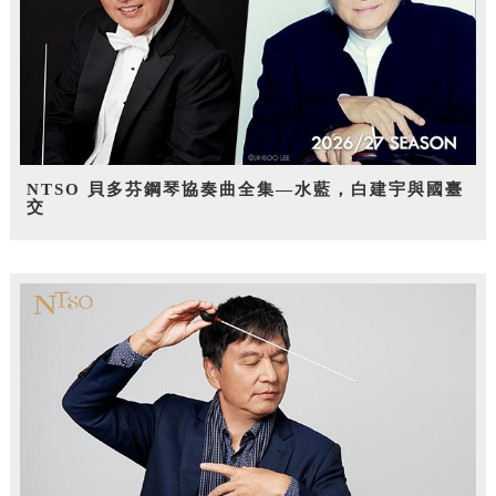
NTSO 貝多芬鋼琴協奏曲全集—水藍，白建宇與國臺
交