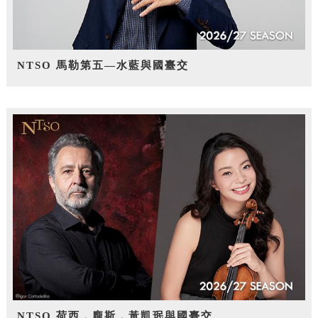
NTSO 馬勒第五—水藍與國臺交
NTSO 荷西．龐斯，黃凱珉與國臺交