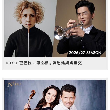
NTSO 芭芭拉．德拉根，劉恩廷與國臺交