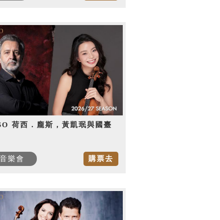
SO 荷西．龐斯，黃凱珉與國臺
音樂會
購票去