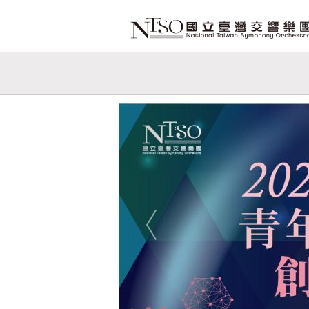
跳到主要內容
網站導覽
網
站
Previous
主
題