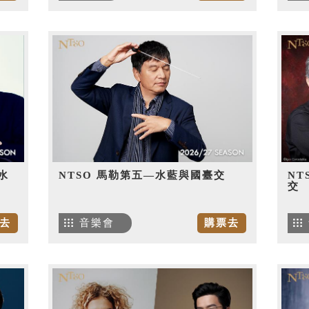
水
NTSO 馬勒第五—水藍與國臺交
NT
交
去
音樂會
購票去