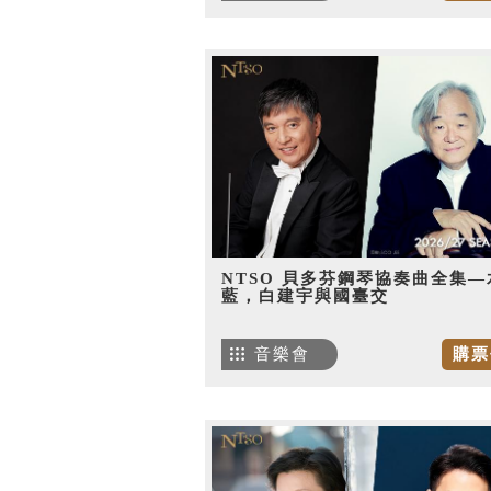
NTSO 貝多芬鋼琴協奏曲全集—
藍，白建宇與國臺交
音樂會
購票