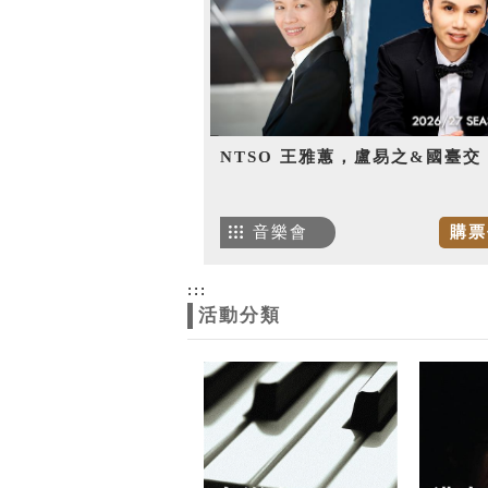
NTSO 王雅蕙，盧易之&國臺交
音樂會
購票
:::
活動分類