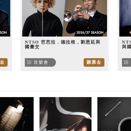
NTSO 芭芭拉．德拉根，劉恩廷與
NT
國臺交
與
去
音樂會
購票去