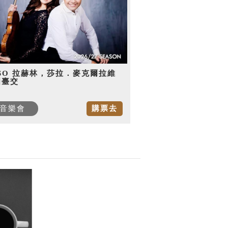
SO 拉赫林，莎拉．麥克爾拉維
國臺交
音樂會
購票去