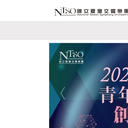
跳到主要內容
網站導覽
網
站
Previous
主
題