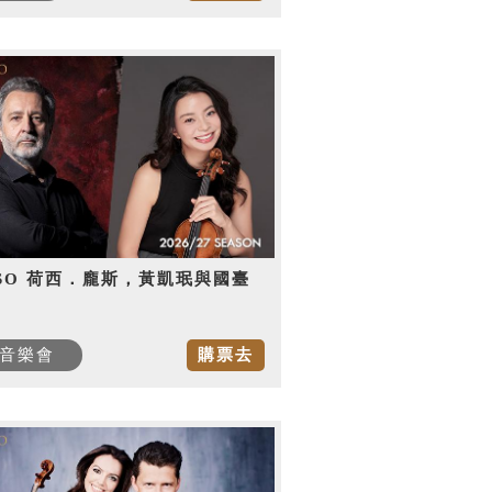
SO 荷西．龐斯，黃凱珉與國臺
音樂會
購票去