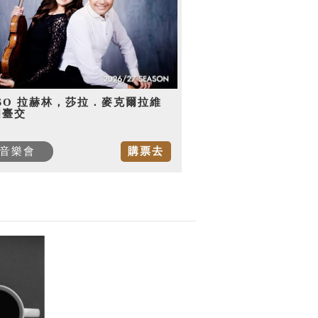
SO 拉赫林，莎拉．麥克爾拉維
國臺交
音樂會
購票去