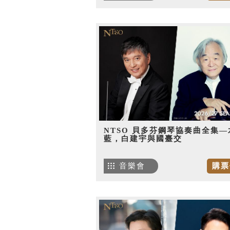
NTSO 貝多芬鋼琴協奏曲全集—
藍，白建宇與國臺交
音樂會
購票