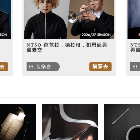
NTSO 芭芭拉．德拉根，劉恩廷與
NT
國臺交
與
去
音樂會
購票去