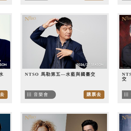
水
NTSO 馬勒第五—水藍與國臺交
NT
交
去
音樂會
購票去