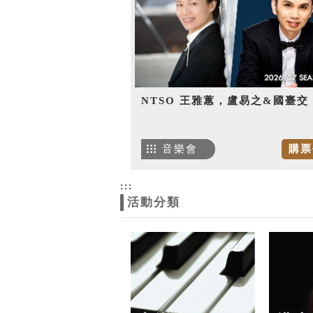
NTSO 王雅蕙，盧易之&國臺交
音樂會
購票
:::
活動分類