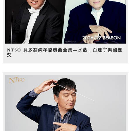
NTSO 貝多芬鋼琴協奏曲全集—水藍，白建宇與國臺
交