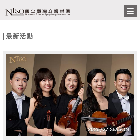
跳到主要內容
網站導覽
Togg
navi
網
站
最新活動
主
題