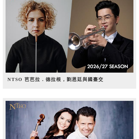
NTSO 芭芭拉．德拉根，劉恩廷與國臺交