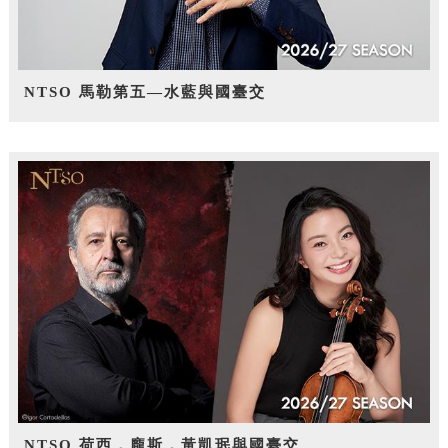
NTSO 馬勒第五—水藍與國臺交
NTSO 荷西．龐斯，黃凱珉與國臺交