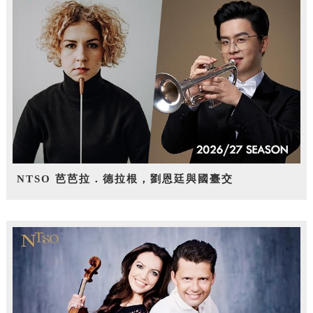
NTSO 芭芭拉．德拉根，劉恩廷與國臺交