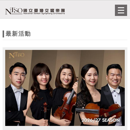
跳到主要內容
網站導覽
Togg
navi
網
站
最新活動
主
題