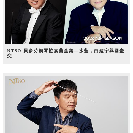
NTSO 貝多芬鋼琴協奏曲全集—水藍，白建宇與國臺
交