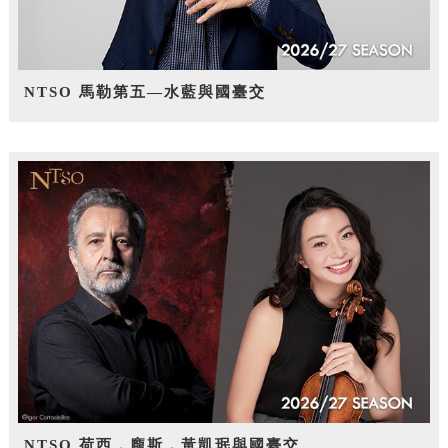
NTSO 馬勒第五—水藍與國臺交
NTSO 荷西．龐斯，黃凱珉與國臺交