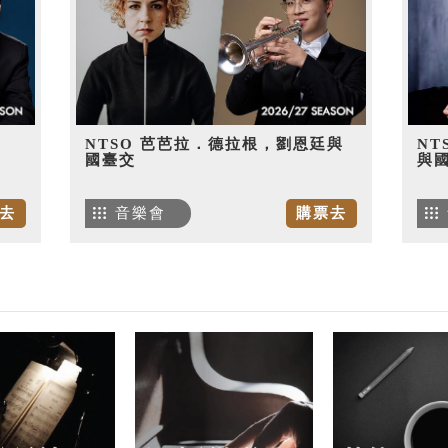
NTSO 芭芭拉．德拉根，劉恩廷與
NT
國臺交
與
去
音樂會
購票去