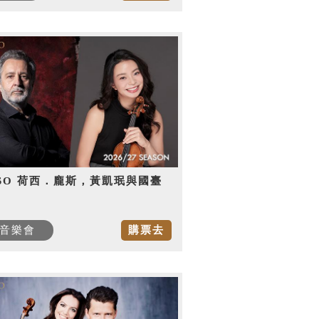
SO 荷西．龐斯，黃凱珉與國臺
音樂會
購票去