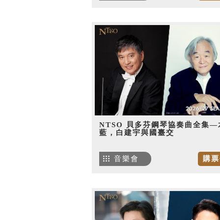
NTSO 貝多芬鋼琴協奏曲全集—
藍，白建宇與國臺交
音樂會
購票