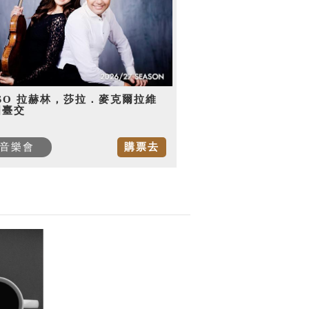
SO 拉赫林，莎拉．麥克爾拉維
國臺交
音樂會
購票去