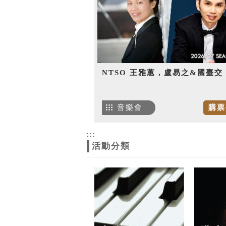
NTSO 王雅蕙，盧易之&國臺交
音樂會
購票
:::
活動分類