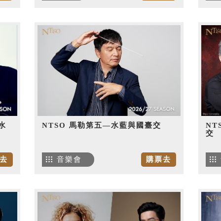
水
NTSO 馬勒第五—水藍與國臺交
NT
交
去
音樂會
購票去