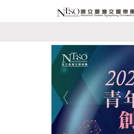
跳到主要內容
網站導覽
網
站
Previous
主
題