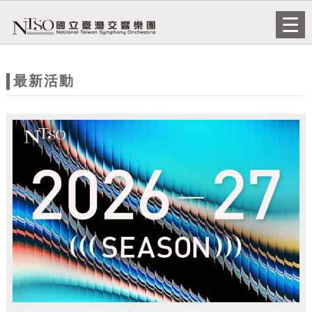
跳到主要內容
網站導覽
Togg
navi
網
站
最新活動
主
題