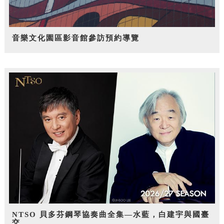
音樂文化園區影音館參訪預約導覽
NTSO 貝多芬鋼琴協奏曲全集—水藍，白建宇與國臺
交