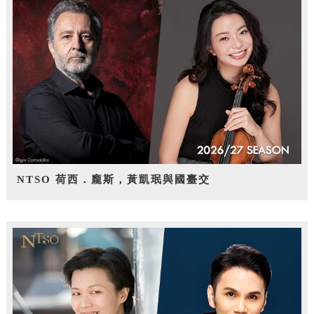
NTSO 荷西．龐斯，黃凱珉與國臺交