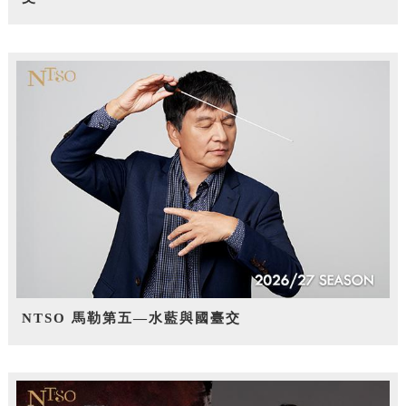
NTSO 馬勒第五—水藍與國臺交