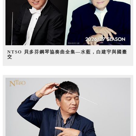
NTSO 貝多芬鋼琴協奏曲全集—水藍，白建宇與國臺
交