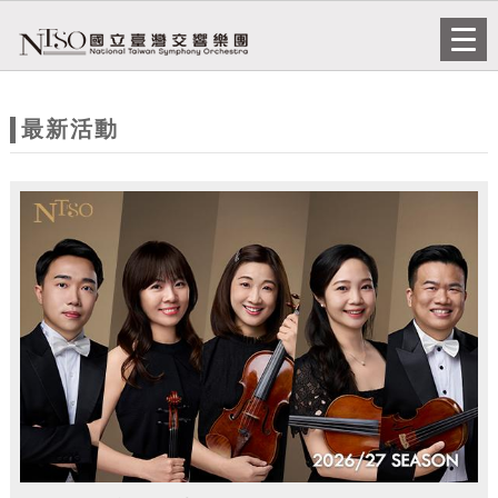
跳到主要內容
網站導覽
Togg
navi
網
站
最新活動
主
題