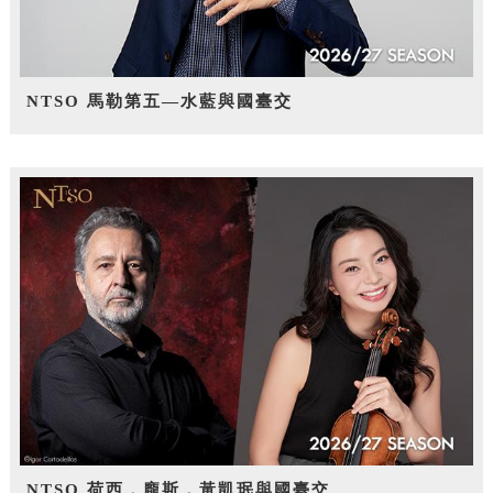
NTSO 馬勒第五—水藍與國臺交
NTSO 荷西．龐斯，黃凱珉與國臺交