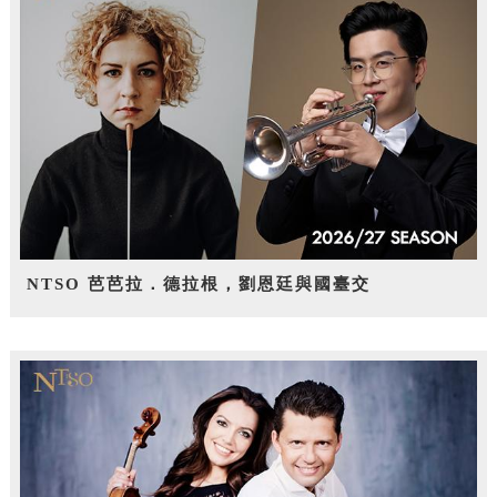
NTSO 芭芭拉．德拉根，劉恩廷與國臺交