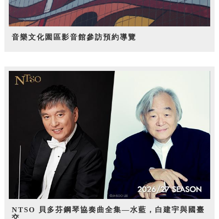
音樂文化園區影音館參訪預約導覽
NTSO 貝多芬鋼琴協奏曲全集—水藍，白建宇與國臺
交