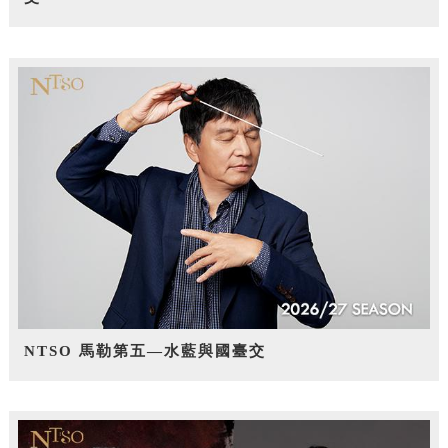
NTSO 馬勒第五—水藍與國臺交