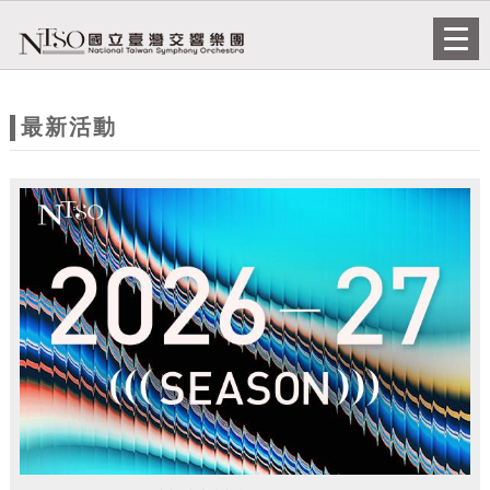
跳到主要內容
網站導覽
Togg
navi
網
站
最新活動
主
題