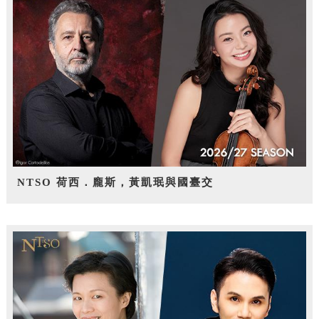
NTSO 荷西．龐斯，黃凱珉與國臺交