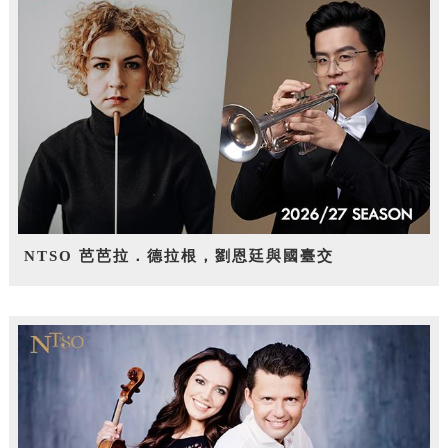
NTSO 芭芭拉．德拉根，劉恩廷與國臺交