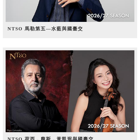
NTSO 馬勒第五—水藍與國臺交
NTSO 荷西．龐斯，黃凱珉與國臺交