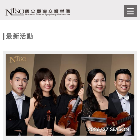
跳到主要內容
網站導覽
Togg
navi
網
站
最新活動
主
題