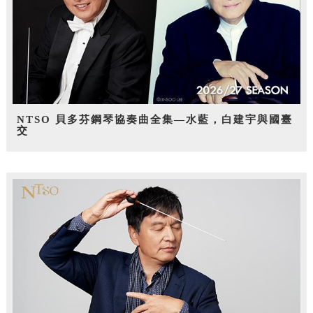
NTSO 貝多芬鋼琴協奏曲全集—水藍，白建宇與國臺
交