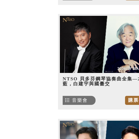
NTSO 貝多芬鋼琴協奏曲全集—
藍，白建宇與國臺交
音樂會
購票