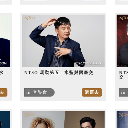
水
NTSO 馬勒第五—水藍與國臺交
NT
交
去
音樂會
購票去