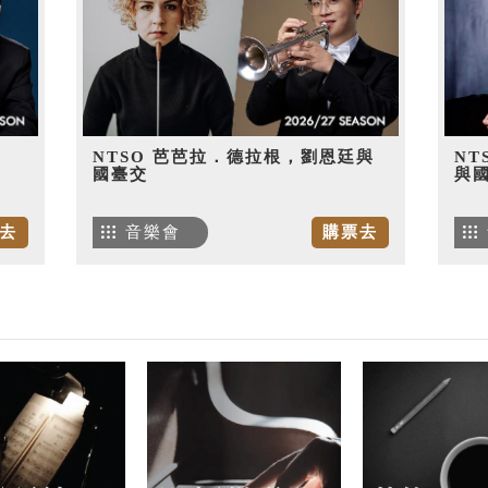
NTSO 芭芭拉．德拉根，劉恩廷與
NT
國臺交
與
去
音樂會
購票去