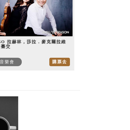
SO 拉赫林，莎拉．麥克爾拉維
國臺交
音樂會
購票去