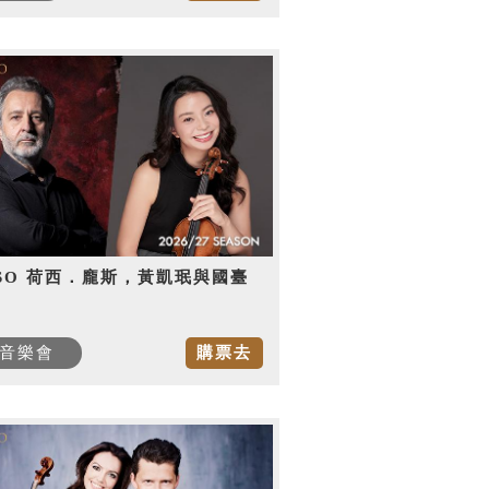
SO 荷西．龐斯，黃凱珉與國臺
音樂會
購票去