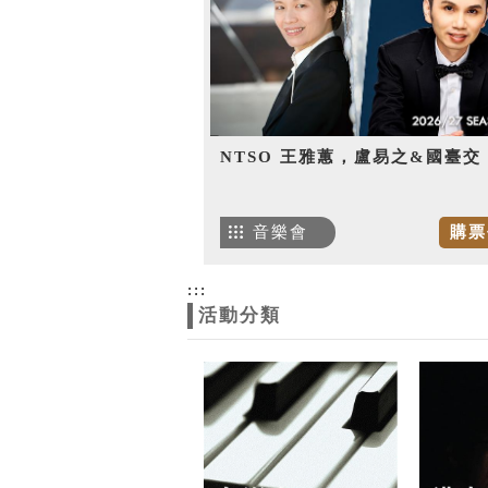
NTSO 王雅蕙，盧易之&國臺交
音樂會
購票
:::
活動分類