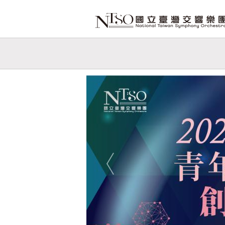
跳到主要內容
網站導覽
網
站
Previous
主
題