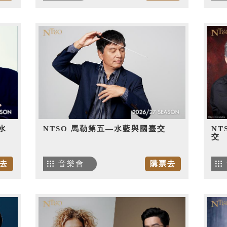
水
NTSO 馬勒第五—水藍與國臺交
NT
交
去
音樂會
購票去