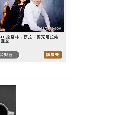
SO 拉赫林，莎拉．麥克爾拉維
國臺交
音樂會
購票去