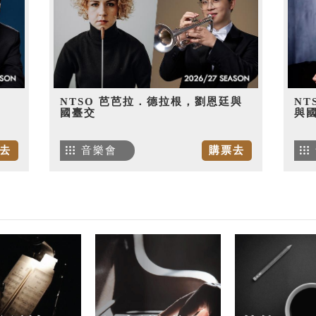
NTSO 芭芭拉．德拉根，劉恩廷與
NT
國臺交
與
去
音樂會
購票去