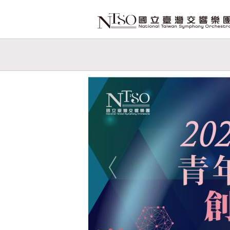
跳到主要內容
網站導覽
網
站
Previous
主
題