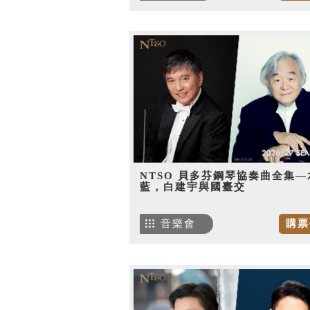
NTSO 貝多芬鋼琴協奏曲全集—
藍，白建宇與國臺交
音樂會
購票