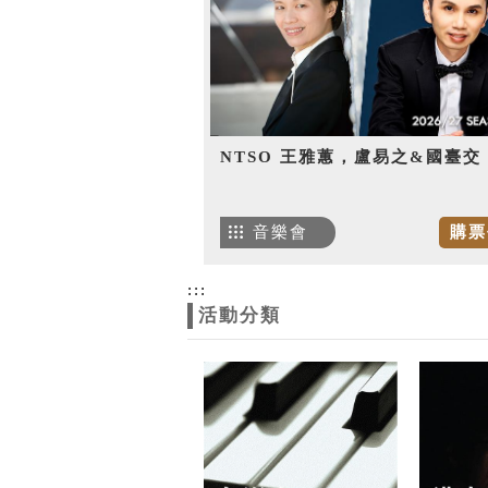
NTSO 王雅蕙，盧易之&國臺交
音樂會
購票
:::
活動分類