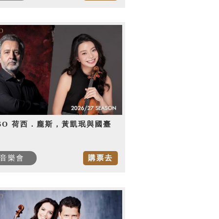
SO 荷西．龐斯，黃凱珉與國臺
音樂會
購票去