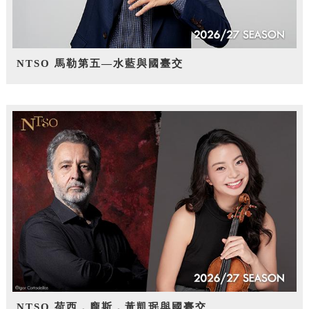
NTSO 馬勒第五—水藍與國臺交
NTSO 荷西．龐斯，黃凱珉與國臺交