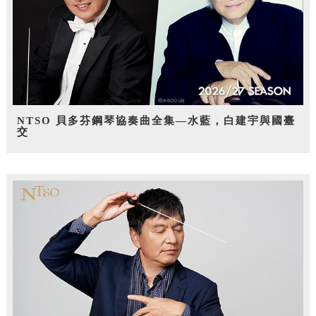
NTSO 貝多芬鋼琴協奏曲全集—水藍，白建宇與國臺
交