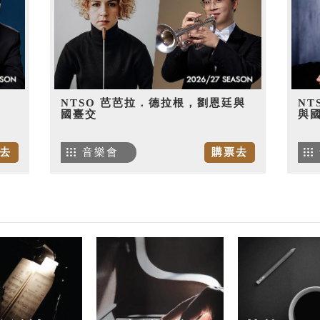
NTSO 芭芭拉．德拉根，劉恩廷與
NT
國臺交
與
去
音樂會
購票去