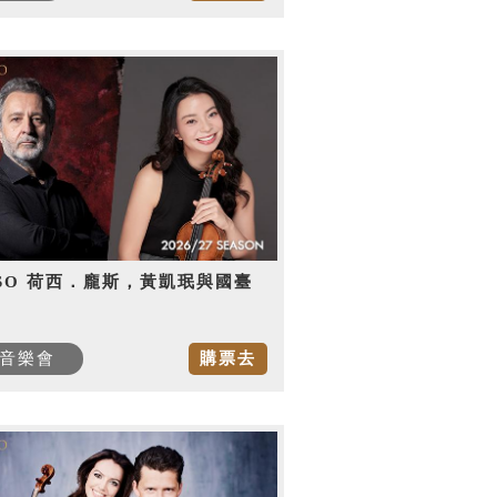
SO 荷西．龐斯，黃凱珉與國臺
音樂會
購票去