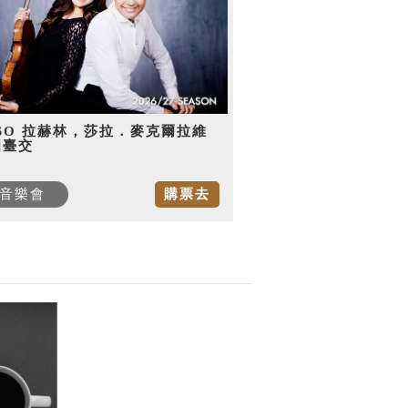
SO 拉赫林，莎拉．麥克爾拉維
國臺交
音樂會
購票去