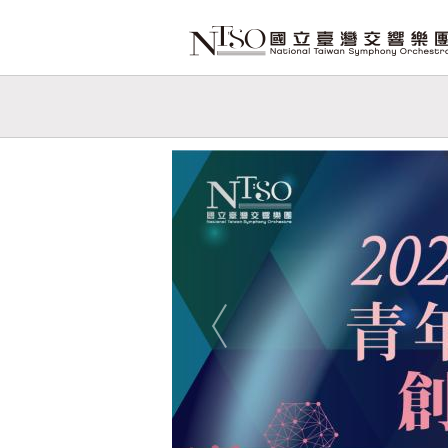
跳到主要內容
網站導覽
網
站
Previous
主
題