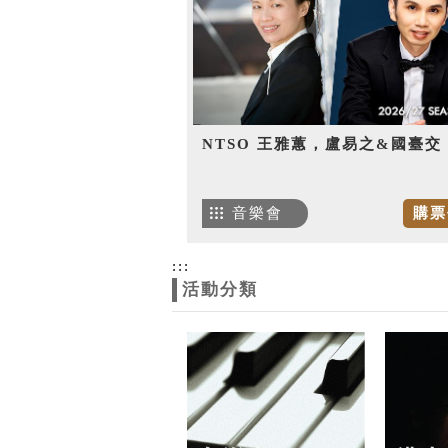
NTSO 王雅蕙，盧易之&國臺交
音樂會
購票
:::
活動分類