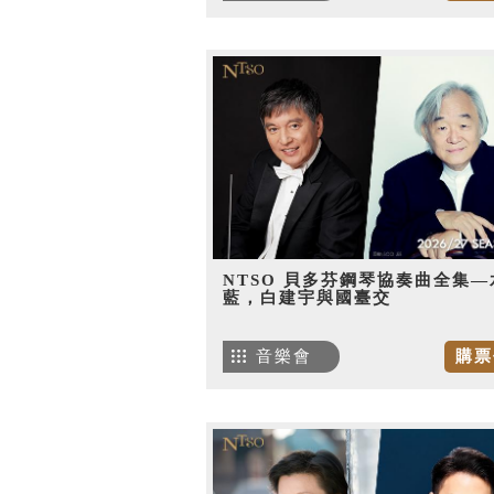
NTSO 貝多芬鋼琴協奏曲全集—
藍，白建宇與國臺交
音樂會
購票