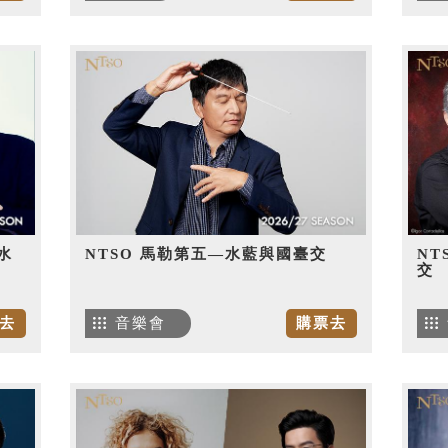
水
NTSO 馬勒第五—水藍與國臺交
NT
交
去
音樂會
購票去