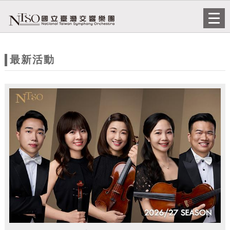
跳到主要內容
網站導覽
Togg
navi
網
站
最新活動
主
題