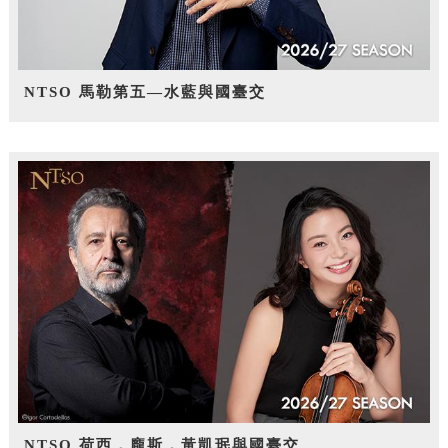
NTSO 馬勒第五—水藍與國臺交
NTSO 荷西．龐斯，黃凱珉與國臺交