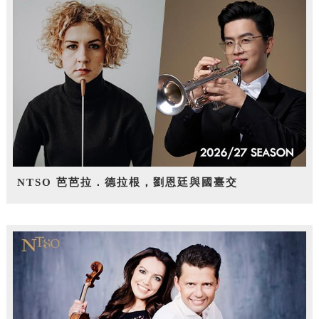
NTSO 芭芭拉．德拉根，劉恩廷與國臺交