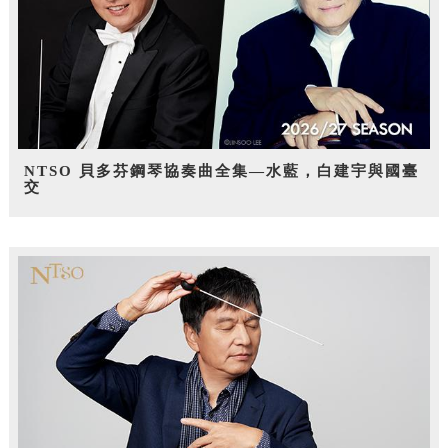
NTSO 貝多芬鋼琴協奏曲全集—水藍，白建宇與國臺
交