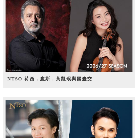
NTSO 荷西．龐斯，黃凱珉與國臺交