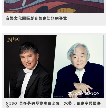
音樂文化園區影音館參訪預約導覽
NTSO 貝多芬鋼琴協奏曲全集—水藍，白建宇與國臺
交