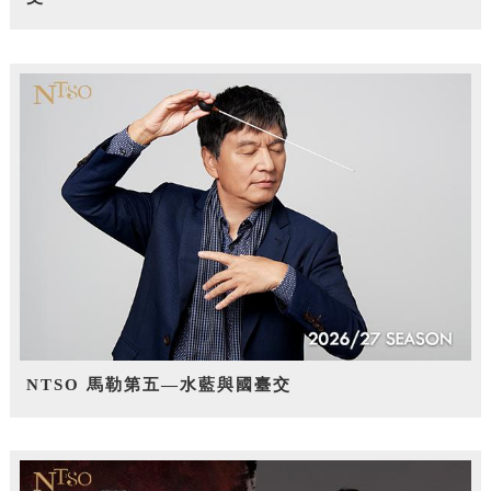
NTSO 馬勒第五—水藍與國臺交