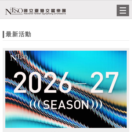
跳到主要內容
網站導覽
Togg
navi
網
站
最新活動
主
題