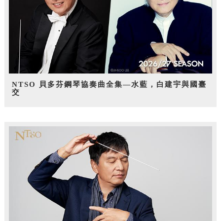
NTSO 貝多芬鋼琴協奏曲全集—水藍，白建宇與國臺
交