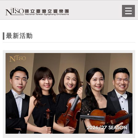
跳到主要內容
網站導覽
Togg
navi
網
站
最新活動
主
題