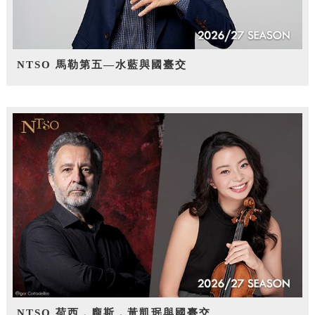
NTSO 馬勒第五—水藍與國臺交
NTSO 荷西．龐斯，黃凱珉與國臺交