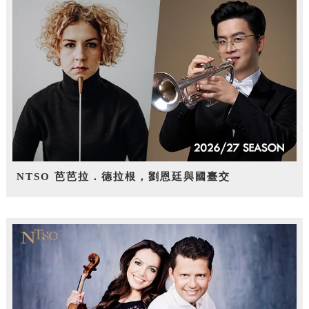
NTSO 芭芭拉．德拉根，劉恩廷與國臺交