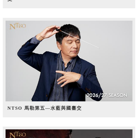
NTSO 馬勒第五—水藍與國臺交