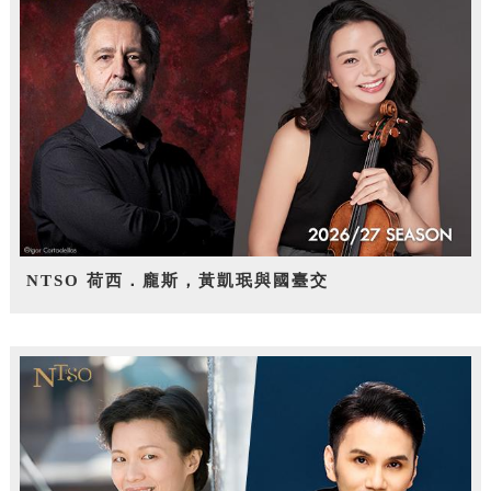
NTSO 荷西．龐斯，黃凱珉與國臺交