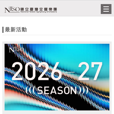
跳到主要內容
網站導覽
Togg
navi
網
站
最新活動
主
題