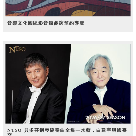
音樂文化園區影音館參訪預約導覽
NTSO 貝多芬鋼琴協奏曲全集—水藍，白建宇與國臺
交