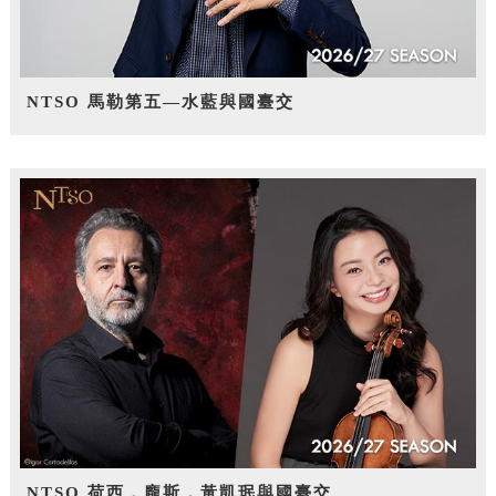
NTSO 馬勒第五—水藍與國臺交
NTSO 荷西．龐斯，黃凱珉與國臺交