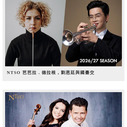
NTSO 芭芭拉．德拉根，劉恩廷與國臺交