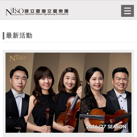
跳到主要內容
網站導覽
Togg
navi
網
站
最新活動
主
題