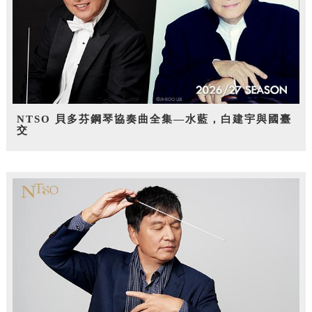
NTSO 貝多芬鋼琴協奏曲全集—水藍，白建宇與國臺
交