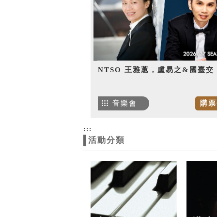
NTSO 王雅蕙，盧易之&國臺交
音樂會
購票
:::
活動分類