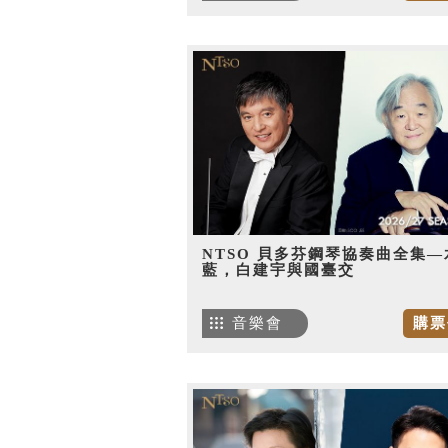
NTSO 貝多芬鋼琴協奏曲全集—
藍，白建宇與國臺交
音樂會
購票