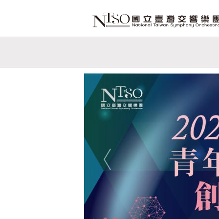
跳到主要內容
網站導覽
網
站
Previous
主
題