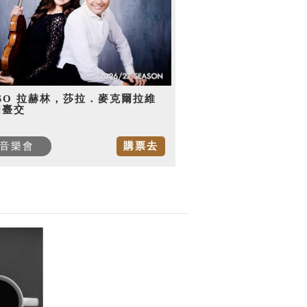
SO 拉赫林，莎拉．麥克爾拉維
國臺交
音樂會
購票去