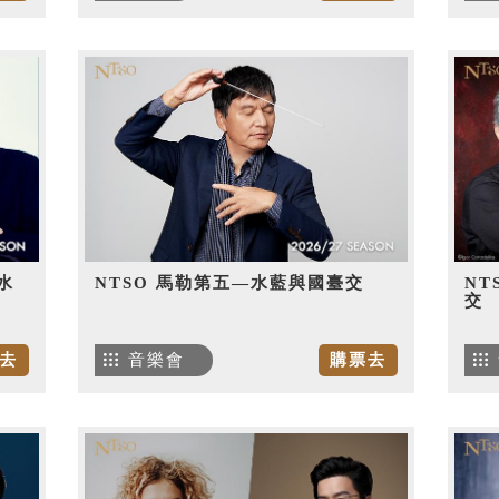
水
NTSO 馬勒第五—水藍與國臺交
NT
交
去
音樂會
購票去