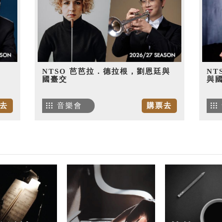
NTSO 芭芭拉．德拉根，劉恩廷與
NT
國臺交
與
去
音樂會
購票去