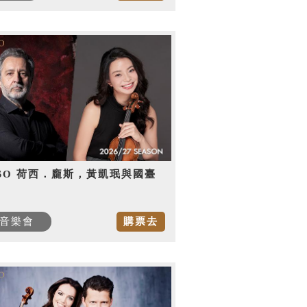
SO 荷西．龐斯，黃凱珉與國臺
音樂會
購票去