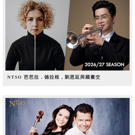
NTSO 芭芭拉．德拉根，劉恩廷與國臺交