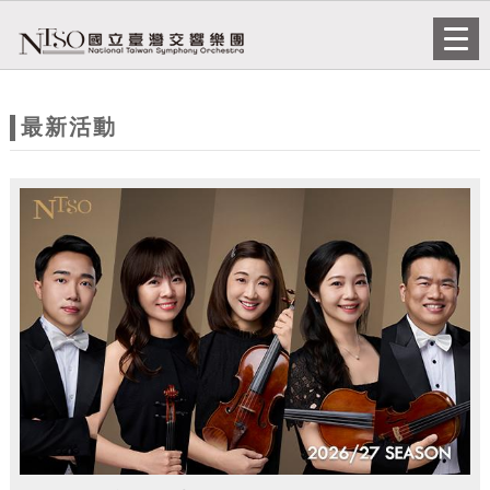
跳到主要內容
網站導覽
Togg
navi
網
站
最新活動
主
題