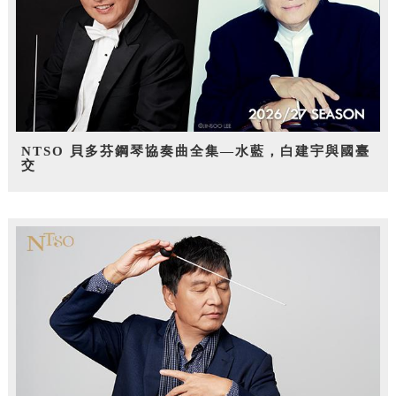
NTSO 貝多芬鋼琴協奏曲全集—水藍，白建宇與國臺
交