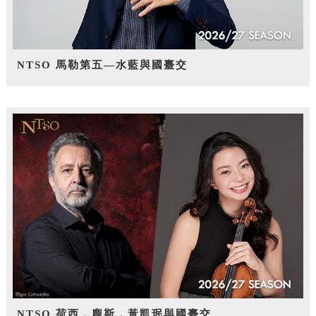
NTSO 馬勒第五—水藍與國臺交
NTSO 荷西．龐斯，黃凱珉與國臺交