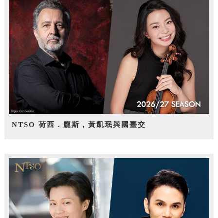
NTSO 荷西．龐斯，黃凱珉與國臺交