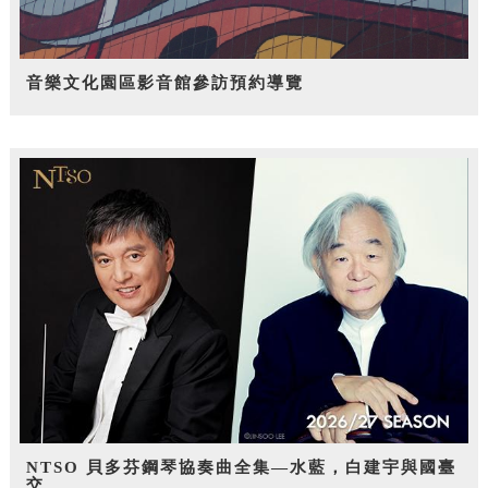
音樂文化園區影音館參訪預約導覽
NTSO 貝多芬鋼琴協奏曲全集—水藍，白建宇與國臺
交