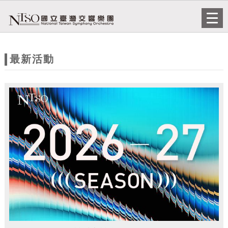
跳到主要內容
網站導覽
Togg
navi
網
站
最新活動
主
題