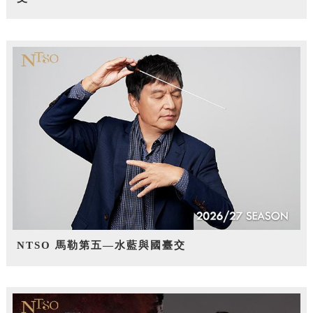
NTSO 馬勒第五—水藍與國臺交