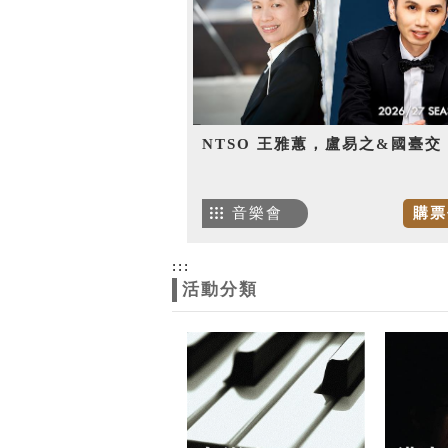
NTSO 王雅蕙，盧易之&國臺交
音樂會
購票
:::
活動分類