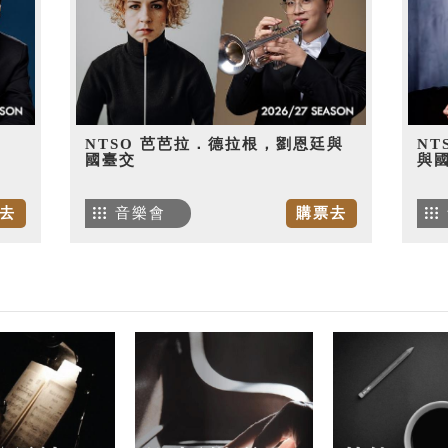
NTSO 芭芭拉．德拉根，劉恩廷與
NT
國臺交
與
去
音樂會
購票去