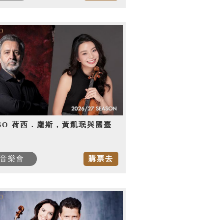
SO 荷西．龐斯，黃凱珉與國臺
音樂會
購票去