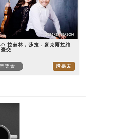
SO 拉赫林，莎拉．麥克爾拉維
國臺交
音樂會
購票去