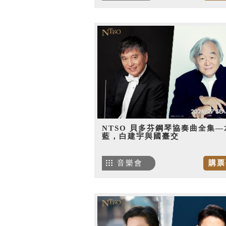
NTSO 貝多芬鋼琴協奏曲全集—
藍，白建宇與國臺交
音樂會
購票