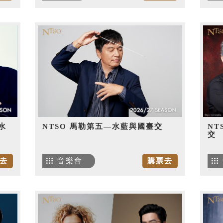
水
NTSO 馬勒第五—水藍與國臺交
NT
交
去
音樂會
購票去