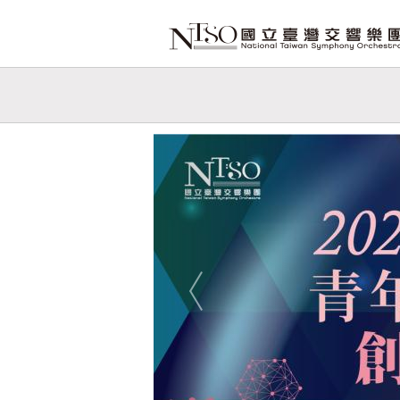
跳到主要內容
網站導覽
網
站
Previous
主
題