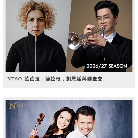
NTSO 芭芭拉．德拉根，劉恩廷與國臺交