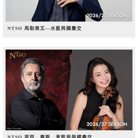
NTSO 馬勒第五—水藍與國臺交
NTSO 荷西．龐斯，黃凱珉與國臺交