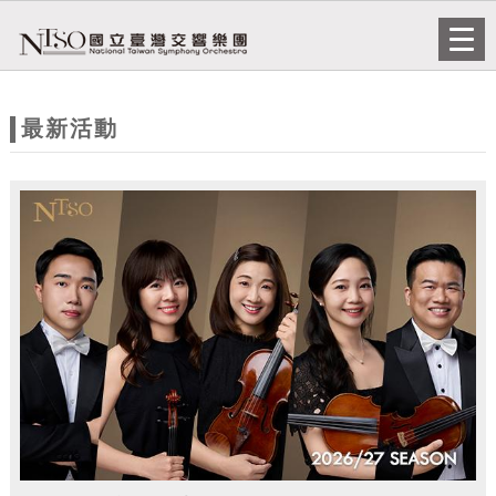
跳到主要內容
網站導覽
Togg
navi
網
站
最新活動
主
題