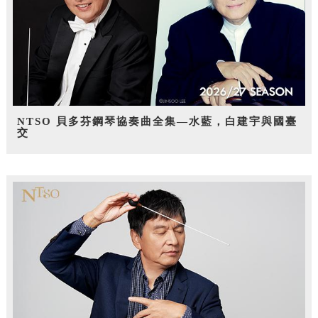
NTSO 貝多芬鋼琴協奏曲全集—水藍，白建宇與國臺
交