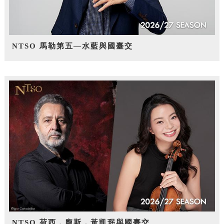
NTSO 馬勒第五—水藍與國臺交
NTSO 荷西．龐斯，黃凱珉與國臺交