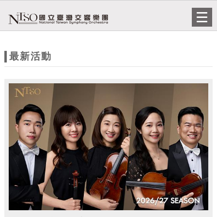
跳到主要內容
網站導覽
Togg
navi
網
站
最新活動
主
題