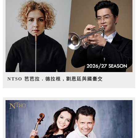
NTSO 芭芭拉．德拉根，劉恩廷與國臺交