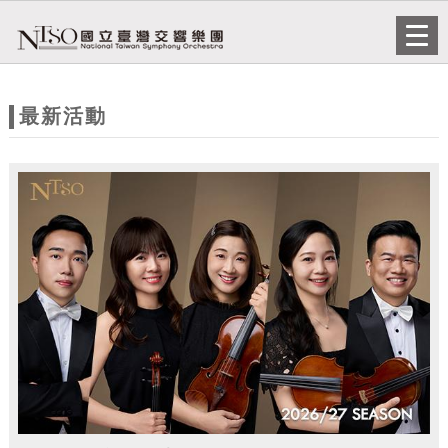
跳到主要內容
網站導覽
Togg
navi
網
站
最新活動
主
題