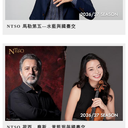
NTSO 馬勒第五—水藍與國臺交
NTSO 荷西．龐斯，黃凱珉與國臺交