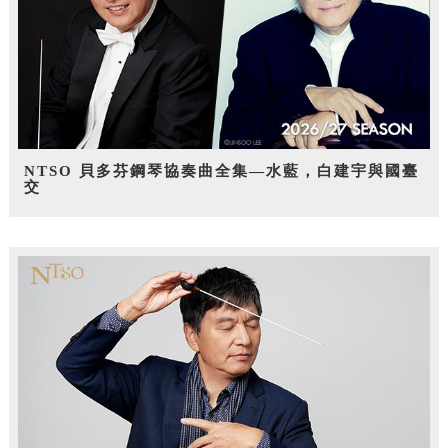
NTSO 貝多芬鋼琴協奏曲全集—水藍，白建宇與國臺
交